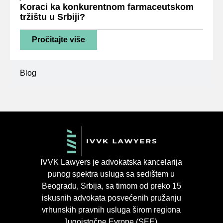
Koraci ka konkurentnom farmaceutskom
tržištu u Srbiji?
Pročitajte više
Blog
IVVK Lawyers je advokatska kancelarija
punog spektra usluga sa sedištem u
Beogradu, Srbija, sa timom od preko 15
iskusnih advokata posvećenih pružanju
vrhunskih pravnih usluga širom regiona
Jugoistočne Evrope (SEE).