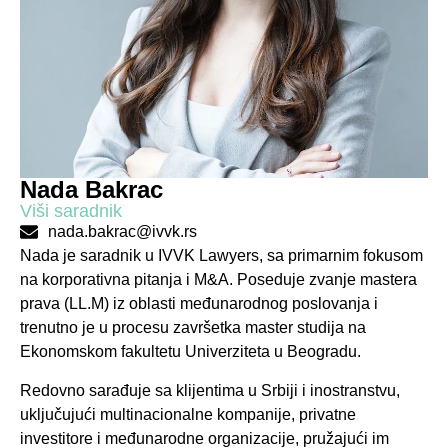
Nada Bakrac
Viši saradnik
nada.bakrac@ivvk.rs
Nada je saradnik u IVVK Lawyers, sa primarnim fokusom
na korporativna pitanja i M&A. Poseduje zvanje mastera
prava (LL.M) iz oblasti međunarodnog poslovanja i
trenutno je u procesu završetka master studija na
Ekonomskom fakultetu Univerziteta u Beogradu.
Redovno sarađuje sa klijentima u Srbiji i inostranstvu,
uključujući multinacionalne kompanije, privatne
investitore i međunarodne organizacije, pružajući im