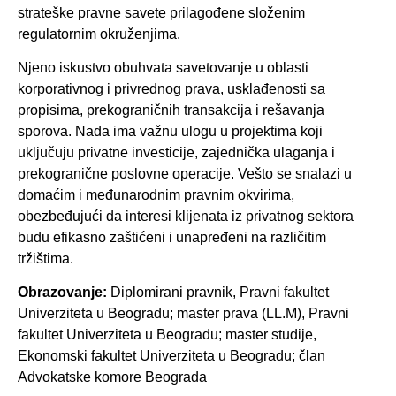
strateške pravne savete prilagođene složenim
regulatornim okruženjima.
Njeno iskustvo obuhvata savetovanje u oblasti
korporativnog i privrednog prava, usklađenosti sa
propisima, prekograničnih transakcija i rešavanja
sporova. Nada ima važnu ulogu u projektima koji
uključuju privatne investicije, zajednička ulaganja i
prekogranične poslovne operacije. Vešto se snalazi u
domaćim i međunarodnim pravnim okvirima,
obezbeđujući da interesi klijenata iz privatnog sektora
budu efikasno zaštićeni i unapređeni na različitim
tržištima.
Obrazovanje:
Diplomirani pravnik, Pravni fakultet
Univerziteta u Beogradu; master prava (LL.M), Pravni
fakultet Univerziteta u Beogradu; master studije,
Ekonomski fakultet Univerziteta u Beogradu; član
Advokatske komore Beograda