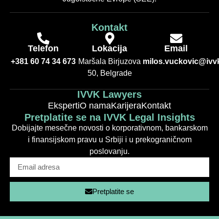
Kontakt
Telefon
Lokacija
Email
+381 60 74 34 673
Maršala Birjuzova
milos.vuckovic@ivvk
50, Belgrade
IVVK Lawyers
Eksperti
O nama
Karijera
Kontakt
Pretplatite se na IVVK Legal Insights
Dobijajte mesečne novosti o korporativnom, bankarskom
i finansijskom pravu u Srbiji i u prekograničnom
poslovanju.
Pretplatite se