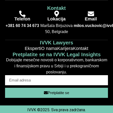
Kontakt
Telefon
Lokacija
Email
+381 60 74 34 673
Maršala Birjuzova
milos.vuckovic@ivvk
50, Belgrade
IVVK Lawyers
Eksperti
O nama
Karijera
Kontakt
Pretplatite se na IVVK Legal Insights
Dobijajte mesečne novosti o korporativnom, bankarskom
i finansijskom pravu u Srbiji i u prekograničnom
poslovanju.
Pretplatite se
IVVK ©2025. Sva prava zadržana.