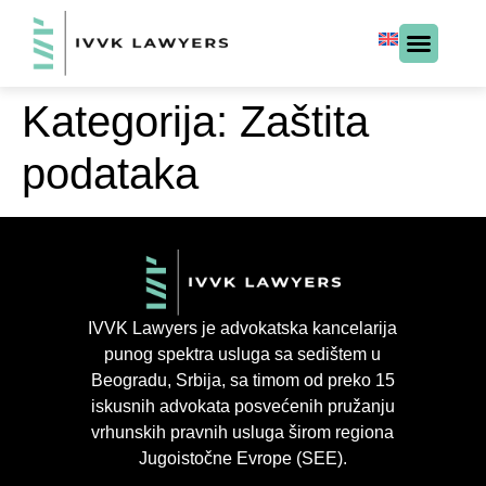
Kategorija:
Zaštita
podataka
IVVK Lawyers je advokatska kancelarija
punog spektra usluga sa sedištem u
Beogradu, Srbija, sa timom od preko 15
iskusnih advokata posvećenih pružanju
vrhunskih pravnih usluga širom regiona
Jugoistočne Evrope (SEE).