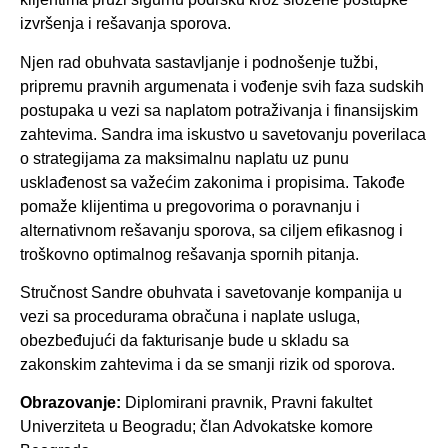
izvršenja i rešavanja sporova.
Njen rad obuhvata sastavljanje i podnošenje tužbi,
pripremu pravnih argumenata i vođenje svih faza sudskih
postupaka u vezi sa naplatom potraživanja i finansijskim
zahtevima. Sandra ima iskustvo u savetovanju poverilaca
o strategijama za maksimalnu naplatu uz punu
usklađenost sa važećim zakonima i propisima. Takođe
pomaže klijentima u pregovorima o poravnanju i
alternativnom rešavanju sporova, sa ciljem efikasnog i
troškovno optimalnog rešavanja spornih pitanja.
Stručnost Sandre obuhvata i savetovanje kompanija u
vezi sa procedurama obračuna i naplate usluga,
obezbeđujući da fakturisanje bude u skladu sa
zakonskim zahtevima i da se smanji rizik od sporova.
Obrazovanje:
Diplomirani pravnik, Pravni fakultet
Univerziteta u Beogradu; član Advokatske komore