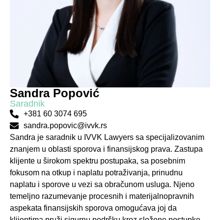
Sandra Popović
Saradnik
+381 60 3074 695
sandra.popovic@ivvk.rs
Sandra je saradnik u IVVK Lawyers sa specijalizovanim
znanjem u oblasti sporova i finansijskog prava. Zastupa
klijente u širokom spektru postupaka, sa posebnim
fokusom na otkup i naplatu potraživanja, prinudnu
naplatu i sporove u vezi sa obračunom usluga. Njeno
temeljno razumevanje procesnih i materijalnopravnih
aspekata finansijskih sporova omogućava joj da
klijentima pruži sigurnu podršku kroz složene postupke