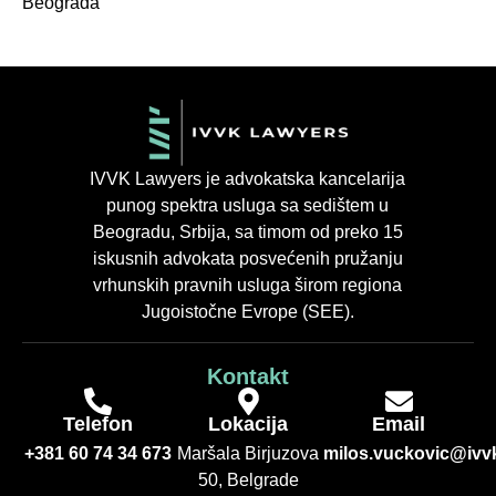
Beograda
IVVK Lawyers je advokatska kancelarija
punog spektra usluga sa sedištem u
Beogradu, Srbija, sa timom od preko 15
iskusnih advokata posvećenih pružanju
vrhunskih pravnih usluga širom regiona
Jugoistočne Evrope (SEE).
Kontakt
Telefon
Lokacija
Email
+381 60 74 34 673
Maršala Birjuzova
milos.vuckovic@ivvk
50, Belgrade